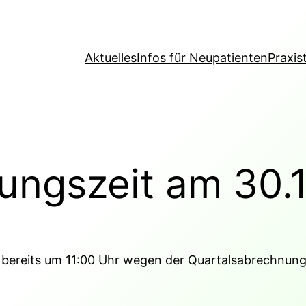
Aktuelles
Infos für Neu­pa­ti­enten
Praxi
­nungszeit am 30
 bereits um 11:00 Uhr wegen der Quar­tals­ab­rechnung