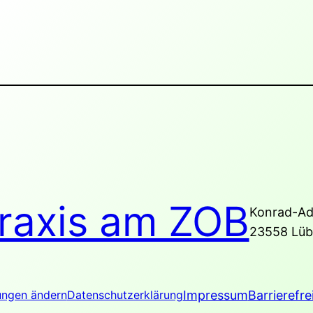
raxis am ZOB
Konrad-Ad
23558 Lüb
Impressum
Barrierefre
ungen ändern
Datenschutzerklärung